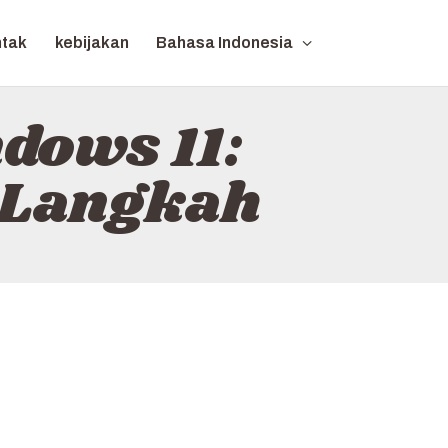
ntak
kebijakan
Bahasa Indonesia
dows 11:
 Langkah