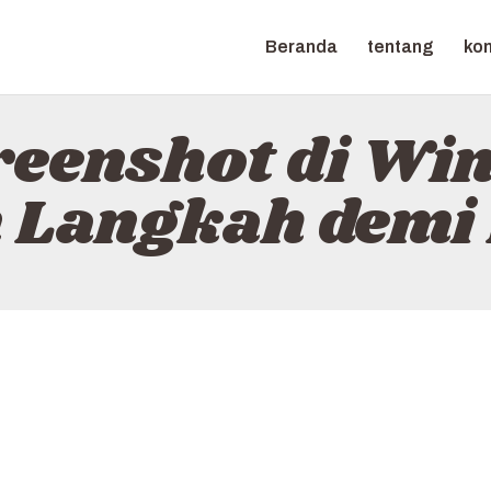
BERANDA
Beranda
tentang
ko
TENTANG
BASSLANDS
KONTAK
reenshot di Win
KEBIJAKAN
 Langkah demi
BAHASA
INDONESIA